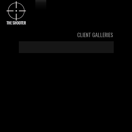
CLIENT GALLERIES
Hi Collié,
hier die besten Pics vom Shooting. Bitte 5 auswählen,
die ich dann bearbeite.
LG, THE SHOOTER
All rights reserved by The Shooter 2017